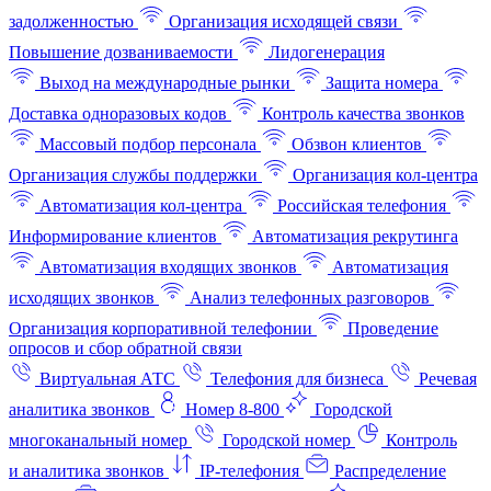
задолженностью
Организация исходящей связи
Повышение дозваниваемости
Лидогенерация
Выход на международные рынки
Защита номера
Доставка одноразовых кодов
Контроль качества звонков
Массовый подбор персонала
Обзвон клиентов
Организация службы поддержки
Организация кол-центра
Автоматизация кол-центра
Российская телефония
Информирование клиентов
Автоматизация рекрутинга
Автоматизация входящих звонков
Автоматизация
исходящих звонков
Анализ телефонных разговоров
Организация корпоративной телефонии
Проведение
опросов и сбор обратной связи
Виртуальная АТС
Телефония для бизнеса
Речевая
аналитика звонков
Номер 8-800
Городской
многоканальный номер
Городской номер
Контроль
и аналитика звонков
IP-телефония
Распределение