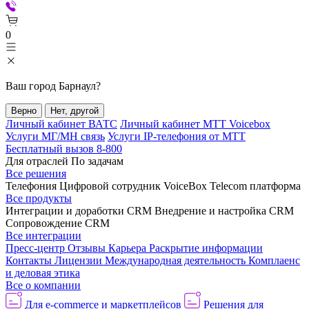
0
Ваш город
Барнаул
?
Верно
Нет, другой
Личный кабинет ВАТС
Личный кабинет МТТ Voicebox
Услуги МГ/МН связь
Услуги IP-телефония от МТТ
Бесплатный вызов 8-800
Для отраслей
По задачам
Все решения
Телефония
Цифровой сотрудник VoiceBox
Telecom платформа
Все продукты
Интеграции и доработки CRM
Внедрение и настройка CRM
Сопровождение CRM
Все интеграции
Пресс-центр
Отзывы
Карьера
Раскрытие информации
Контакты
Лицензии
Международная деятельность
Комплаенс
и деловая этика
Все о компании
Для e-commerce и маркетплейсов
Решения для