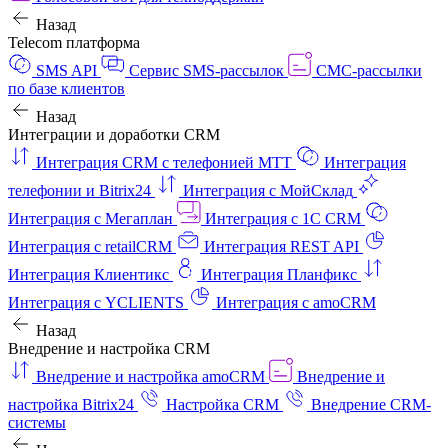
Назад
Telecom платформа
SMS API
Сервис SMS-рассылок
СМС-рассылки
по базе клиентов
Назад
Интеграции и доработки CRM
Интеграция CRM с телефонией МТТ
Интеграция
телефонии и Bitrix24
Интеграция с МойСклад
Интеграция с Мегаплан
Интеграция с 1C CRM
Интеграция с retailCRM
Интеграция REST API
Интеграция Клиентикс
Интеграция Планфикс
Интеграция с YCLIENTS
Интеграция с amoCRM
Назад
Внедрение и настройка CRM
Внедрение и настройка amoCRM
Внедрение и
настройка Bitrix24
Настройка CRM
Внедрение CRM-
системы