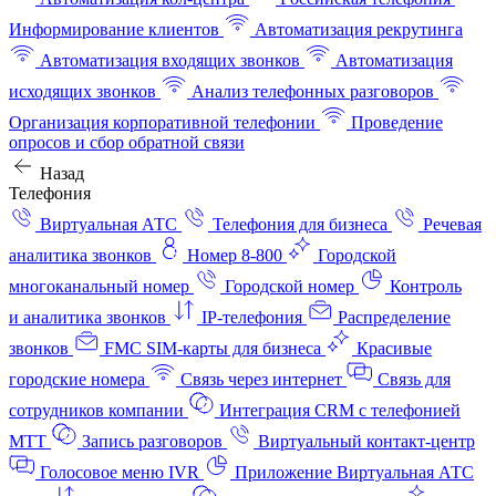
Информирование клиентов
Автоматизация рекрутинга
Автоматизация входящих звонков
Автоматизация
исходящих звонков
Анализ телефонных разговоров
Организация корпоративной телефонии
Проведение
опросов и сбор обратной связи
Назад
Телефония
Виртуальная АТС
Телефония для бизнеса
Речевая
аналитика звонков
Номер 8-800
Городской
многоканальный номер
Городской номер
Контроль
и аналитика звонков
IP-телефония
Распределение
звонков
FMC SIM-карты для бизнеса
Красивые
городские номера
Связь через интернет
Связь для
сотрудников компании
Интеграция CRM с телефонией
МТТ
Запись разговоров
Виртуальный контакт‑центр
Голосовое меню IVR
Приложение Виртуальная АТС