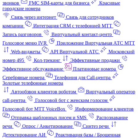
звонков
FMC SIM-карты для бизнеса
Красивые
городские номера
Связь через интернет
Связь для сотрудников
компании
Интеграция CRM с телефонией МТТ
Запись разговоров
Виртуальный контакт‑центр
Голосовое меню IVR
Приложение Виртуальная АТС МТТ
Web-виджеты
API Виртуальной АТС
Московский
номер 495
Кол-трекинг
Эффективные продажи
Эффективное обслуживание
Платиновые номера
Серебряные номера
Телефония для Call-центра
Золотые телефонные номера
Автообзвон клиентов роботом
Виртуальный оператор
call-центра
Голосовой бот с женским голосом
Голосовой бот МТТ VoiceBox
Информирование клиентов
Отправка шаблонных писем и SMS
Распознавание
речи
Опрос / Анкетирование
Синтез речи
Детектирование АИ
Реактивация базы / Брошенная