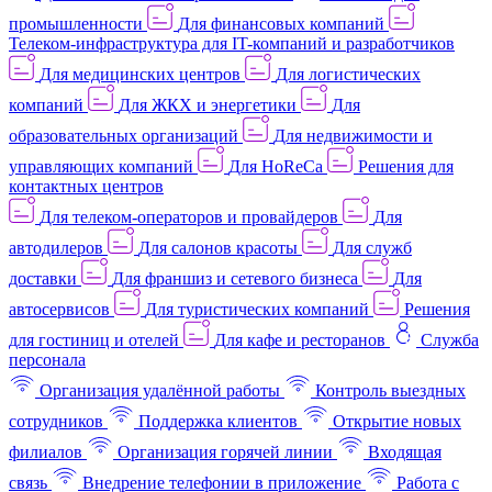
промышленности
Для финансовых компаний
Телеком-инфраструктура для IT-компаний и разработчиков
Для медицинских центров
Для логистических
компаний
Для ЖКХ и энергетики
Для
образовательных организаций
Для недвижимости и
управляющих компаний
Для HoReCa
Решения для
контактных центров
Для телеком-операторов и провайдеров
Для
автодилеров
Для салонов красоты
Для служб
доставки
Для франшиз и сетевого бизнеса
Для
автосервисов
Для туристических компаний
Решения
для гостиниц и отелей
Для кафе и ресторанов
Служба
персонала
Организация удалённой работы
Контроль выездных
сотрудников
Поддержка клиентов
Открытие новых
филиалов
Организация горячей линии
Входящая
связь
Внедрение телефонии в приложение
Работа с