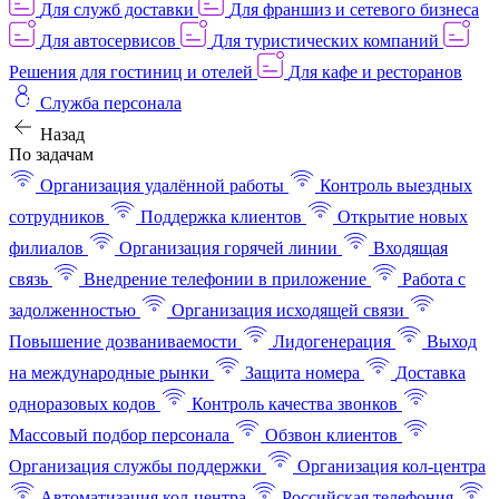
Для служб доставки
Для франшиз и сетевого бизнеса
Для автосервисов
Для туристических компаний
Решения для гостиниц и отелей
Для кафе и ресторанов
Служба персонала
Назад
По задачам
Организация удалённой работы
Контроль выездных
сотрудников
Поддержка клиентов
Открытие новых
филиалов
Организация горячей линии
Входящая
связь
Внедрение телефонии в приложение
Работа с
задолженностью
Организация исходящей связи
Повышение дозваниваемости
Лидогенерация
Выход
на международные рынки
Защита номера
Доставка
одноразовых кодов
Контроль качества звонков
Массовый подбор персонала
Обзвон клиентов
Организация службы поддержки
Организация кол-центра
Автоматизация кол-центра
Российская телефония