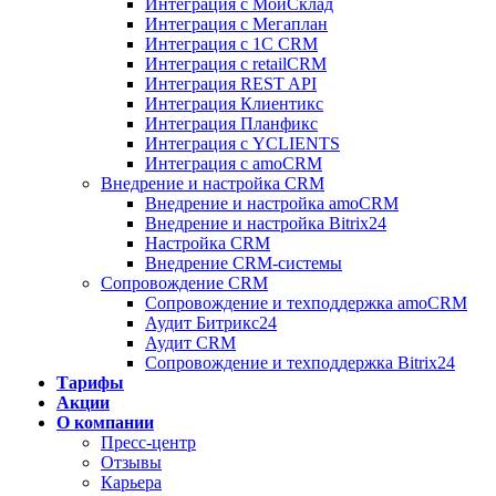
Интеграция с МойСклад
Интеграция с Мегаплан
Интеграция с 1C CRM
Интеграция с retailCRM
Интеграция REST API
Интеграция Клиентикс
Интеграция Планфикс
Интеграция с YCLIENTS
Интеграция с amoCRM
Внедрение и настройка CRM
Внедрение и настройка amoCRM
Внедрение и настройка Bitrix24
Настройка CRM
Внедрение CRM-системы
Сопровождение CRM
Сопровождение и техподдержка amoCRM
Аудит Битрикс24
Аудит CRM
Сопровождение и техподдержка Bitrix24
Тарифы
Акции
О компании
Пресс-центр
Отзывы
Карьера