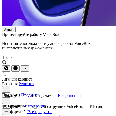
Акция
Протестируйте работу VoiceBox
Испытайте возможности умного робота VoiceBox в
интерактивных демо-кейсах.
Личный кабинет
Решения
Решения
Продукты
Продукты
Для отраслей
По задачам
Все решения
Интеграции
Интеграции
Телефония
Цифровой сотрудник VoiceBox
Telecom
платформа
Все продукты