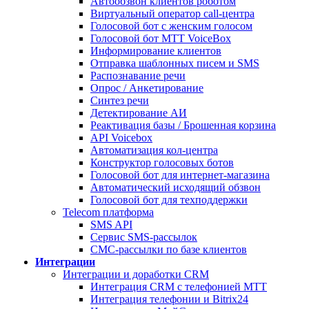
Автообзвон клиентов роботом
Виртуальный оператор call-центра
Голосовой бот с женским голосом
Голосовой бот МТТ VoiceBox
Информирование клиентов
Отправка шаблонных писем и SMS
Распознавание речи
Опрос / Анкетирование
Синтез речи
Детектирование АИ
Реактивация базы / Брошенная корзина
API Voicebox
Автоматизация кол‑центра
Конструктор голосовых ботов
Голосовой бот для интернет‑магазина
Автоматический исходящий обзвон
Голосовой бот для техподдержки
Telecom платформа
SMS API
Сервис SMS-рассылок
СМС-рассылки по базе клиентов
Интеграции
Интеграции и доработки CRM
Интеграция CRM с телефонией МТТ
Интеграция телефонии и Bitrix24