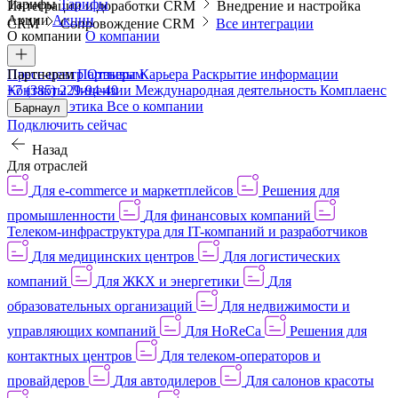
Тарифы
Тарифы
Интеграции и доработки CRM
Внедрение и настройка
Акции
Акции
CRM
Сопровождение CRM
Все интеграции
О компании
О компании
Пресс-центр
Партнерам
Партнерам
Отзывы
Карьера
Раскрытие информации
Контакты
+7 (385) 229-94-40
Лицензии
Международная деятельность
Комплаенс
и деловая этика
Все о компании
Барнаул
Подключить сейчас
Назад
Для отраслей
Для e-commerce и маркетплейсов
Решения для
промышленности
Для финансовых компаний
Телеком-инфраструктура для IT-компаний и разработчиков
Для медицинских центров
Для логистических
компаний
Для ЖКХ и энергетики
Для
образовательных организаций
Для недвижимости и
управляющих компаний
Для HoReCa
Решения для
контактных центров
Для телеком-операторов и
провайдеров
Для автодилеров
Для салонов красоты