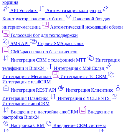
корзина
API Voicebox
Автоматизация кол‑центра
Конструктор голосовых ботов
Голосовой бот для
интернет‑магазина
Автоматический исходящий обзвон
Голосовой бот для техподдержки
SMS API
Сервис SMS-рассылок
СМС-рассылки по базе клиентов
Интеграция CRM с телефонией МТТ
Интеграция
телефонии и Bitrix24
Интеграция с МойСклад
Интеграция с Мегаплан
Интеграция с 1C CRM
Интеграция с retailCRM
Интеграция REST API
Интеграция Клиентикс
Интеграция Планфикс
Интеграция с YCLIENTS
Интеграция с amoCRM
Внедрение и настройка amoCRM
Внедрение и
настройка Bitrix24
Настройка CRM
Внедрение CRM-системы