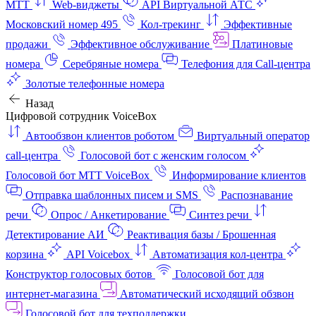
МТТ
Web-виджеты
API Виртуальной АТС
Московский номер 495
Кол-трекинг
Эффективные
продажи
Эффективное обслуживание
Платиновые
номера
Серебряные номера
Телефония для Call-центра
Золотые телефонные номера
Назад
Цифровой сотрудник VoiceBox
Автообзвон клиентов роботом
Виртуальный оператор
call-центра
Голосовой бот с женским голосом
Голосовой бот МТТ VoiceBox
Информирование клиентов
Отправка шаблонных писем и SMS
Распознавание
речи
Опрос / Анкетирование
Синтез речи
Детектирование АИ
Реактивация базы / Брошенная
корзина
API Voicebox
Автоматизация кол‑центра
Конструктор голосовых ботов
Голосовой бот для
интернет‑магазина
Автоматический исходящий обзвон
Голосовой бот для техподдержки