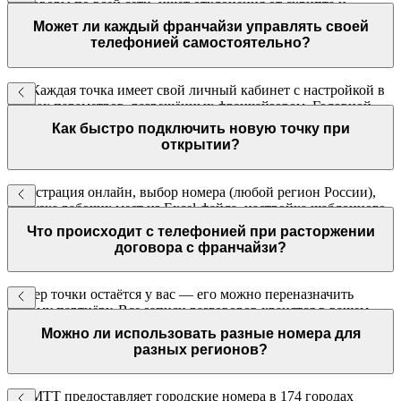
разговоры по всей сети, ищет отклонения от скрипта и
формирует рейтинг точек. Франчайзор видит сводный отчёт
Может ли каждый франчайзи управлять своей
без прослушивания звонков.
телефонией самостоятельно?
Да. Каждая точка имеет свой личный кабинет с настройкой в
рамках параметров, разрешённых франчайзором. Головной
офис видит всю сеть в одном дашборде.
Как быстро подключить новую точку при
открытии?
Регистрация онлайн, выбор номера (любой регион России),
загрузка рабочих мест из Excel-файла, настройка шаблонного
IVR. Всё занимает один рабочий день.
Что происходит с телефонией при расторжении
договора с франчайзи?
Номер точки остаётся у вас — его можно переназначить
новому партнёру. Все записи разговоров хранятся в вашем
личном кабинете и доступны в любое время.
Можно ли использовать разные номера для
разных регионов?
Да. МТТ предоставляет городские номера в 174 городах