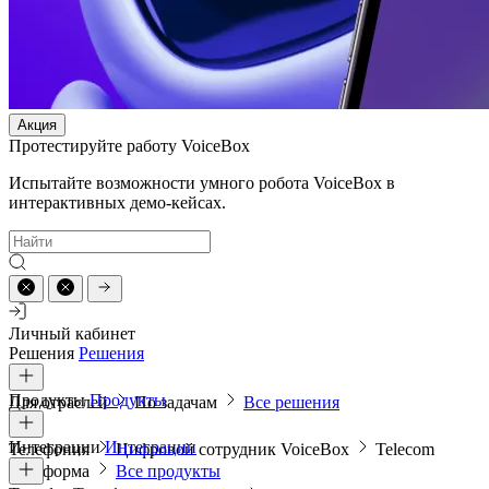
Акция
Протестируйте работу VoiceBox
Испытайте возможности умного робота VoiceBox в
интерактивных демо-кейсах.
Личный кабинет
Решения
Решения
Продукты
Продукты
Для отраслей
По задачам
Все решения
Интеграции
Интеграции
Телефония
Цифровой сотрудник VoiceBox
Telecom
платформа
Все продукты