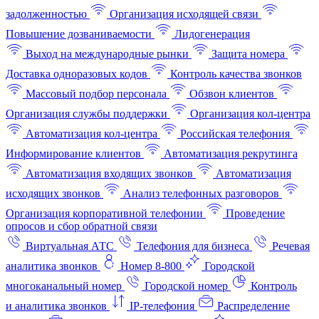
задолженностью
Организация исходящей связи
Повышение дозваниваемости
Лидогенерация
Выход на международные рынки
Защита номера
Доставка одноразовых кодов
Контроль качества звонков
Массовый подбор персонала
Обзвон клиентов
Организация службы поддержки
Организация кол-центра
Автоматизация кол-центра
Российская телефония
Информирование клиентов
Автоматизация рекрутинга
Автоматизация входящих звонков
Автоматизация
исходящих звонков
Анализ телефонных разговоров
Организация корпоративной телефонии
Проведение
опросов и сбор обратной связи
Виртуальная АТС
Телефония для бизнеса
Речевая
аналитика звонков
Номер 8-800
Городской
многоканальный номер
Городской номер
Контроль
и аналитика звонков
IP-телефония
Распределение