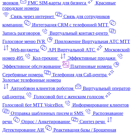
звонков
FMC SIM-карты для бизнеса
Красивые
городские номера
Связь через интернет
Связь для сотрудников
компании
Интеграция CRM с телефонией МТТ
Запись разговоров
Виртуальный контакт‑центр
Голосовое меню IVR
Приложение Виртуальная АТС МТТ
Web-виджеты
API Виртуальной АТС
Московский
номер 495
Кол-трекинг
Эффективные продажи
Эффективное обслуживание
Платиновые номера
Серебряные номера
Телефония для Call-центра
Золотые телефонные номера
Автообзвон клиентов роботом
Виртуальный оператор
call-центра
Голосовой бот с женским голосом
Голосовой бот МТТ VoiceBox
Информирование клиентов
Отправка шаблонных писем и SMS
Распознавание
речи
Опрос / Анкетирование
Синтез речи
Детектирование АИ
Реактивация базы / Брошенная