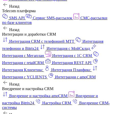
Назад
Telecom платформа
SMS API
Сервис SMS-рассылок
СМС-рассылки
по базе клиентов
Назад
Интеграции и доработки CRM
Интеграция CRM с телефонией МТТ
Интеграция
телефонии и Bitrix24
Интеграция с МойСклад
Интеграция с Мегаплан
Интеграция с 1C CRM
Интеграция с retailCRM
Интеграция REST API
Интеграция Клиентикс
Интеграция Планфикс
Интеграция с YCLIENTS
Интеграция с amoCRM
Назад
Внедрение и настройка CRM
Внедрение и настройка amoCRM
Внедрение и
настройка Bitrix24
Настройка CRM
Внедрение CRM-
системы