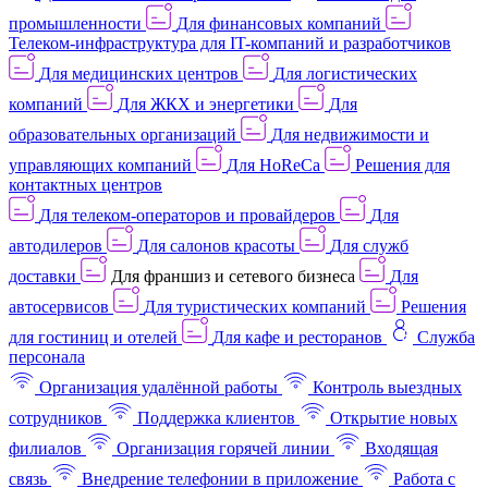
промышленности
Для финансовых компаний
Телеком-инфраструктура для IT-компаний и разработчиков
Для медицинских центров
Для логистических
компаний
Для ЖКХ и энергетики
Для
образовательных организаций
Для недвижимости и
управляющих компаний
Для HoReCa
Решения для
контактных центров
Для телеком-операторов и провайдеров
Для
автодилеров
Для салонов красоты
Для служб
доставки
Для франшиз и сетевого бизнеса
Для
автосервисов
Для туристических компаний
Решения
для гостиниц и отелей
Для кафе и ресторанов
Служба
персонала
Организация удалённой работы
Контроль выездных
сотрудников
Поддержка клиентов
Открытие новых
филиалов
Организация горячей линии
Входящая
связь
Внедрение телефонии в приложение
Работа с