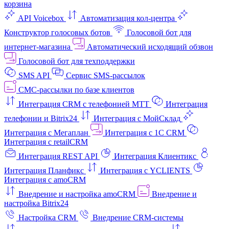
корзина
API Voicebox
Автоматизация кол‑центра
Конструктор голосовых ботов
Голосовой бот для
интернет‑магазина
Автоматический исходящий обзвон
Голосовой бот для техподдержки
SMS API
Сервис SMS-рассылок
СМС-рассылки по базе клиентов
Интеграция CRM с телефонией МТТ
Интеграция
телефонии и Bitrix24
Интеграция с МойСклад
Интеграция с Мегаплан
Интеграция с 1C CRM
Интеграция с retailCRM
Интеграция REST API
Интеграция Клиентикс
Интеграция Планфикс
Интеграция с YCLIENTS
Интеграция с amoCRM
Внедрение и настройка amoCRM
Внедрение и
настройка Bitrix24
Настройка CRM
Внедрение CRM-системы