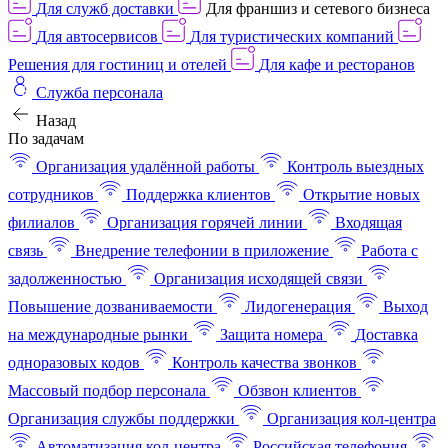
Для служб доставки
Для франшиз и сетевого бизнеса
Для автосервисов
Для туристических компаний
Решения для гостиниц и отелей
Для кафе и ресторанов
Служба персонала
Назад
По задачам
Организация удалённой работы
Контроль выездных
сотрудников
Поддержка клиентов
Открытие новых
филиалов
Организация горячей линии
Входящая
связь
Внедрение телефонии в приложение
Работа с
задолженностью
Организация исходящей связи
Повышение дозваниваемости
Лидогенерация
Выход
на международные рынки
Защита номера
Доставка
одноразовых кодов
Контроль качества звонков
Массовый подбор персонала
Обзвон клиентов
Организация службы поддержки
Организация кол-центра
Автоматизация кол-центра
Российская телефония