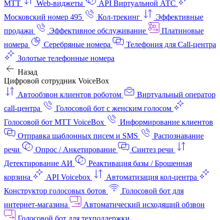
МТТ
Web-виджеты
API Виртуальной АТС
Московский номер 495
Кол-трекинг
Эффективные
продажи
Эффективное обслуживание
Платиновые
номера
Серебряные номера
Телефония для Call-центра
Золотые телефонные номера
Назад
Цифровой сотрудник VoiceBox
Автообзвон клиентов роботом
Виртуальный оператор
call-центра
Голосовой бот с женским голосом
Голосовой бот МТТ VoiceBox
Информирование клиентов
Отправка шаблонных писем и SMS
Распознавание
речи
Опрос / Анкетирование
Синтез речи
Детектирование АИ
Реактивация базы / Брошенная
корзина
API Voicebox
Автоматизация кол‑центра
Конструктор голосовых ботов
Голосовой бот для
интернет‑магазина
Автоматический исходящий обзвон
Голосовой бот для техподдержки