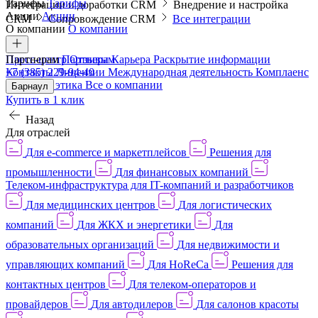
Тарифы
Тарифы
Интеграции и доработки CRM
Внедрение и настройка
Акции
Акции
CRM
Сопровождение CRM
Все интеграции
О компании
О компании
Пресс-центр
Партнерам
Партнерам
Отзывы
Карьера
Раскрытие информации
Контакты
+7 (385) 229-94-40
Лицензии
Международная деятельность
Комплаенс
и деловая этика
Все о компании
Барнаул
Купить в 1 клик
Назад
Для отраслей
Для e-commerce и маркетплейсов
Решения для
промышленности
Для финансовых компаний
Телеком-инфраструктура для IT-компаний и разработчиков
Для медицинских центров
Для логистических
компаний
Для ЖКХ и энергетики
Для
образовательных организаций
Для недвижимости и
управляющих компаний
Для HoReCa
Решения для
контактных центров
Для телеком-операторов и
провайдеров
Для автодилеров
Для салонов красоты