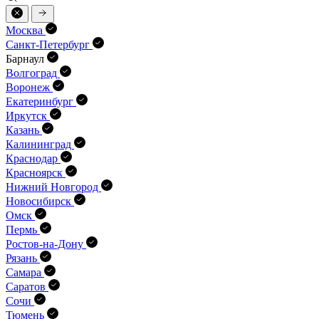
Москва
Санкт-Петербург
Барнаул
Волгоград
Воронеж
Екатеринбург
Иркутск
Казань
Калининград
Краснодар
Красноярск
Нижний Новгород
Новосибирск
Омск
Пермь
Ростов-на-Дону
Рязань
Самара
Саратов
Сочи
Тюмень