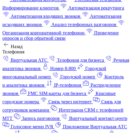
Информирование клиентов
Автоматизация рекрутинга
Автоматизация входящих звонков
Автоматизация
исходящих звонков
Анализ телефонных разговоров
Организация корпоративной телефонии
Проведение
опросов и сбор обратной связи
Назад
Телефония
Виртуальная АТС
Телефония для бизнеса
Речевая
аналитика звонков
Номер 8-800
Городской
многоканальный номер
Городской номер
Контроль
и аналитика звонков
IP-телефония
Распределение
звонков
FMC SIM-карты для бизнеса
Красивые
городские номера
Связь через интернет
Связь для
сотрудников компании
Интеграция CRM с телефонией
МТТ
Запись разговоров
Виртуальный контакт‑центр
Голосовое меню IVR
Приложение Виртуальная АТС