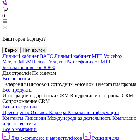
0
Ваш город
Барнаул
?
Верно
Нет, другой
Личный кабинет ВАТС
Личный кабинет МТТ Voicebox
Услуги МГ/МН связь
Услуги IP-телефония от МТТ
Бесплатный вызов 8-800
Для отраслей
По задачам
Все решения
Телефония
Цифровой сотрудник VoiceBox
Telecom платформа
Все продукты
Интеграции и доработки CRM
Внедрение и настройка CRM
Сопровождение CRM
Все интеграции
Пресс-центр
Отзывы
Карьера
Раскрытие информации
Контакты
Лицензии
Международная деятельность
Комплаенс
и деловая этика
Все о компании
Для e-commerce и маркетплейсов
Решения для