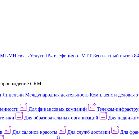
 МГ/МН связь
Услуги IP-телефония от МТТ
Бесплатный вызов 8-
провождение CRM
ы
Лицензии
Международная деятельность
Комплаенс и деловая э
ленности
Для финансовых компаний
Телеком-инфраструк
гетики
Для образовательных организаций
Для недвижим
ов
Для салонов красоты
Для служб доставки
Для фран