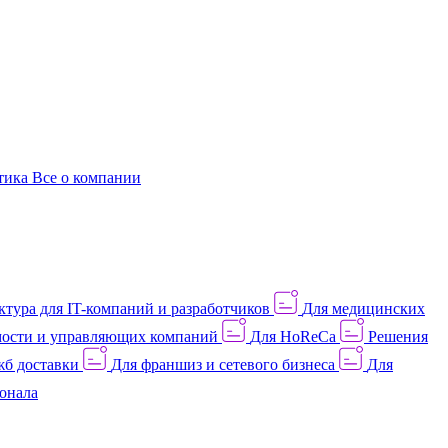
этика
Все о компании
тура для IT-компаний и разработчиков
Для медицинских
ости и управляющих компаний
Для HoReCa
Решения
жб доставки
Для франшиз и сетевого бизнеса
Для
онала