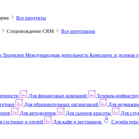
орма
Все продукты
M
Сопровождение CRM
Все интеграции
ы
Лицензии
Международная деятельность
Комплаенс и деловая 
ленности
Для финансовых компаний
Телеком-инфраструк
гетики
Для образовательных организаций
Для недвижим
деров
Для автодилеров
Для салонов красоты
Для слу
я гостиниц и отелей
Для кафе и ресторанов
Служба перс