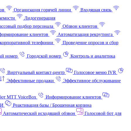
ов
Организация горячей линии
Входящая связь
аемости
Лидогенерация
ссовый подбор персонала
Обзвон клиентов
ормирование клиентов
Автоматизация рекрутинга
корпоративной телефонии
Проведение опросов и сбор
ый номер
Городской номер
Контроль и аналитика
Виртуальный контакт‑центр
Голосовое меню IVR
Эффективные продажи
Эффективное обслуживание
бот МТТ VoiceBox
Информирование клиентов
АИ
Реактивация базы / Брошенная корзина
Автоматический исходящий обзвон
Голосовой бот для