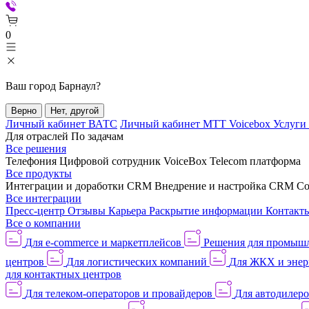
0
Ваш город
Барнаул
?
Верно
Нет, другой
Личный кабинет ВАТС
Личный кабинет МТТ Voicebox
Услуги
Для отраслей
По задачам
Все решения
Телефония
Цифровой сотрудник VoiceBox
Telecom платформа
Все продукты
Интеграции и доработки CRM
Внедрение и настройка CRM
Со
Все интеграции
Пресс-центр
Отзывы
Карьера
Раскрытие информации
Контакт
Все о компании
Для e-commerce и маркетплейсов
Решения для промыш
центров
Для логистических компаний
Для ЖКХ и энер
для контактных центров
Для телеком-операторов и провайдеров
Для автодилер