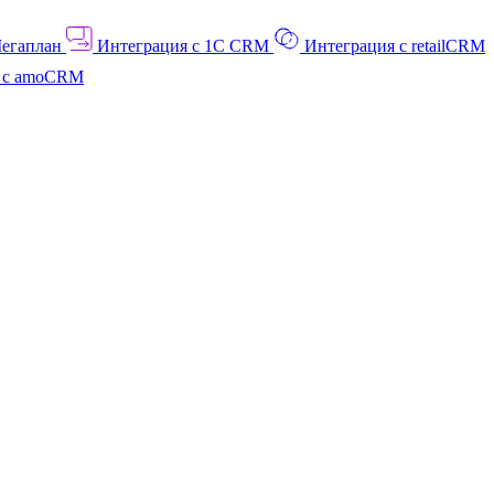
Мегаплан
Интеграция с 1C CRM
Интеграция с retailCRM
я с amoCRM