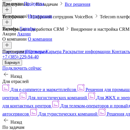
Продукты
Продукты
Для отраслей
По задачам
Все решения
Интеграции
Интеграции
Телефония
Цифровой сотрудник VoiceBox
Telecom платф
Тарифы
Тарифы
Интеграции и доработки CRM
Внедрение и настройка CR
Акции
Акции
О компании
О компании
Пресс-центр
Партнерам
Партнерам
Отзывы
Карьера
Раскрытие информации
Контакт
+7 (385) 229-94-40
Барнаул
Подключить сейчас
Назад
Для отраслей
Для e-commerce и маркетплейсов
Решения для промыш
центров
Для логистических компаний
Для ЖКХ и энер
для контактных центров
Для телеком-операторов и провай
автосервисов
Для туристических компаний
Решения дл
Назад
По задачам