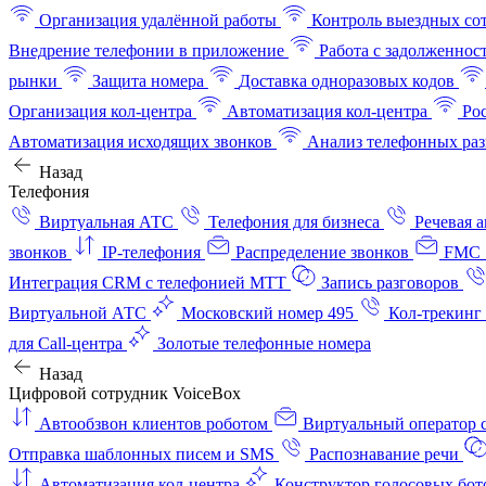
Организация удалённой работы
Контроль выездных со
Внедрение телефонии в приложение
Работа с задолженнос
рынки
Защита номера
Доставка одноразовых кодов
Организация кол-центра
Автоматизация кол-центра
Ро
Автоматизация исходящих звонков
Анализ телефонных раз
Назад
Телефония
Виртуальная АТС
Телефония для бизнеса
Речевая 
звонков
IP-телефония
Распределение звонков
FMC 
Интеграция CRM с телефонией МТТ
Запись разговоров
Виртуальной АТС
Московский номер 495
Кол-трекинг
для Call-центра
Золотые телефонные номера
Назад
Цифровой сотрудник VoiceBox
Автообзвон клиентов роботом
Виртуальный оператор c
Отправка шаблонных писем и SMS
Распознавание речи
Автоматизация кол‑центра
Конструктор голосовых бот