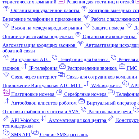
туристических компаний
Решения для гостиниц и отелей
Организация удалённой работы
Контроль выездных со
Внедрение телефонии в приложение
Работа с задолженнос
Выход на международные рынки
Защита номера
До
Организация службы поддержки
Организация кол-центра
Автоматизация входящих звонков
Автоматизация исходящи
обратной связи
Виртуальная АТС
Телефония для бизнеса
Речевая 
звонков
IP-телефония
Распределение звонков
FMC 
Связь через интернет
Связь для сотрудников компании
Приложение Виртуальная АТС МТТ
Web-виджеты
API
Платиновые номера
Серебряные номера
Телефония
Автообзвон клиентов роботом
Виртуальный оператор c
Отправка шаблонных писем и SMS
Распознавание речи
API Voicebox
Автоматизация кол‑центра
Конструкт
техподдержки
SMS API
Сервис SMS-рассылок