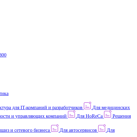
800
тика
тура для IT-компаний и разработчиков
Для медицинских
ости и управляющих компаний
Для HoReCa
Решения
шиз и сетевого бизнеса
Для автосервисов
Для