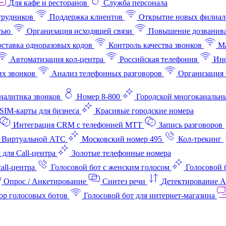
Для кафе и ресторанов
Служба персонала
трудников
Поддержка клиентов
Открытие новых филиал
тью
Организация исходящей связи
Повышение дозванив
ставка одноразовых кодов
Контроль качества звонков
Ма
Автоматизация кол-центра
Российская телефония
Инф
х звонков
Анализ телефонных разговоров
Организация 
аналитика звонков
Номер 8-800
Городской многоканальн
SIM-карты для бизнеса
Красивые городские номера
Интеграция CRM с телефонией МТТ
Запись разговоров
 Виртуальной АТС
Московский номер 495
Кол-трекинг
 для Call-центра
Золотые телефонные номера
all-центра
Голосовой бот с женским голосом
Голосовой 
Опрос / Анкетирование
Синтез речи
Детектирование 
ор голосовых ботов
Голосовой бот для интернет‑магазина