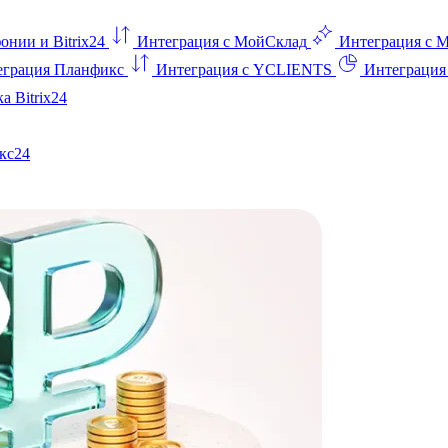
онии и Bitrix24
Интеграция с МойСклад
Интеграция с 
еграция Планфикс
Интеграция с YCLIENTS
Интеграци
а Bitrix24
кс24