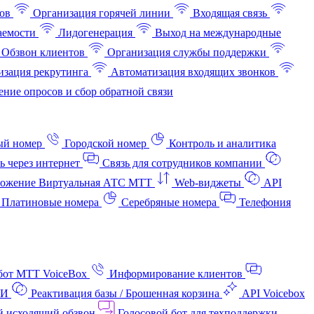
ов
Организация горячей линии
Входящая связь
аемости
Лидогенерация
Выход на международные
Обзвон клиентов
Организация службы поддержки
изация рекрутинга
Автоматизация входящих звонков
ние опросов и сбор обратной связи
ый номер
Городской номер
Контроль и аналитика
ь через интернет
Связь для сотрудников компании
ожение Виртуальная АТС МТТ
Web-виджеты
API
Платиновые номера
Серебряные номера
Телефония
бот МТТ VoiceBox
Информирование клиентов
АИ
Реактивация базы / Брошенная корзина
API Voicebox
й исходящий обзвон
Голосовой бот для техподдержки