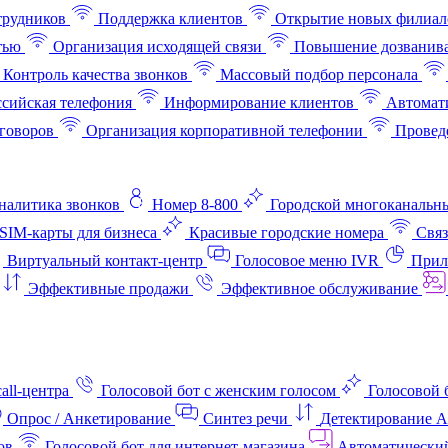
трудников
Поддержка клиентов
Открытие новых филиал
тью
Организация исходящей связи
Повышение дозванив
Контроль качества звонков
Массовый подбор персонала
ссийская телефония
Информирование клиентов
Автомат
говоров
Организация корпоративной телефонии
Проведе
аналитика звонков
Номер 8-800
Городской многоканальн
SIM-карты для бизнеса
Красивые городские номера
Связ
Виртуальный контакт‑центр
Голосовое меню IVR
Прил
Эффективные продажи
Эффективное обслуживание
all-центра
Голосовой бот с женским голосом
Голосовой 
Опрос / Анкетирование
Синтез речи
Детектирование 
ов
Голосовой бот для интернет‑магазина
Автоматически