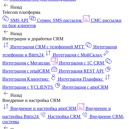
Назад
Telecom платформа
SMS API
Сервис SMS-рассылок
СМС-рассылки
по базе клиентов
Назад
Интеграции и доработки CRM
Интеграция CRM с телефонией МТТ
Интеграция
телефонии и Bitrix24
Интеграция с МойСклад
Интеграция с Мегаплан
Интеграция с 1C CRM
Интеграция с retailCRM
Интеграция REST API
Интеграция Клиентикс
Интеграция Планфикс
Интеграция с YCLIENTS
Интеграция с amoCRM
Назад
Внедрение и настройка CRM
Внедрение и настройка amoCRM
Внедрение и
настройка Bitrix24
Настройка CRM
Внедрение CRM-
системы