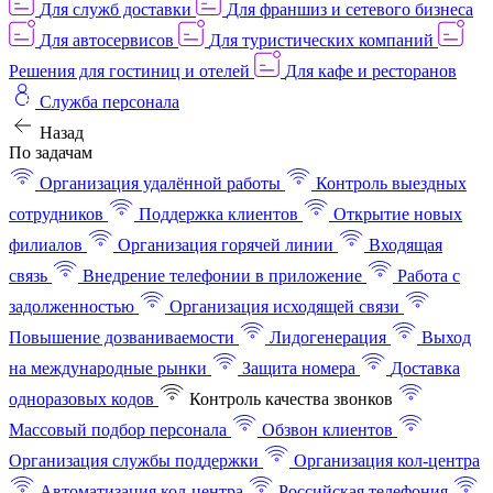
Для служб доставки
Для франшиз и сетевого бизнеса
Для автосервисов
Для туристических компаний
Решения для гостиниц и отелей
Для кафе и ресторанов
Служба персонала
Назад
По задачам
Организация удалённой работы
Контроль выездных
сотрудников
Поддержка клиентов
Открытие новых
филиалов
Организация горячей линии
Входящая
связь
Внедрение телефонии в приложение
Работа с
задолженностью
Организация исходящей связи
Повышение дозваниваемости
Лидогенерация
Выход
на международные рынки
Защита номера
Доставка
одноразовых кодов
Контроль качества звонков
Массовый подбор персонала
Обзвон клиентов
Организация службы поддержки
Организация кол-центра
Автоматизация кол-центра
Российская телефония