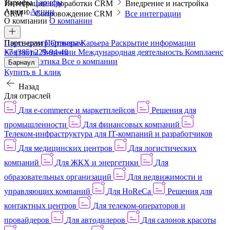
Тарифы
Тарифы
Интеграции и доработки CRM
Внедрение и настройка
Акции
Акции
CRM
Сопровождение CRM
Все интеграции
О компании
О компании
Пресс-центр
Партнерам
Партнерам
Отзывы
Карьера
Раскрытие информации
Контакты
+7 (385) 229-94-40
Лицензии
Международная деятельность
Комплаенс
и деловая этика
Все о компании
Барнаул
Купить в 1 клик
Назад
Для отраслей
Для e-commerce и маркетплейсов
Решения для
промышленности
Для финансовых компаний
Телеком-инфраструктура для IT-компаний и разработчиков
Для медицинских центров
Для логистических
компаний
Для ЖКХ и энергетики
Для
образовательных организаций
Для недвижимости и
управляющих компаний
Для HoReCa
Решения для
контактных центров
Для телеком-операторов и
провайдеров
Для автодилеров
Для салонов красоты