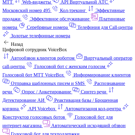
МТТ
Web-виджеты
API Виртуальной АТС
Московский номер 495
Кол-трекинг
Эффективные
продажи
Эффективное обслуживание
Платиновые
номера
Серебряные номера
Телефония для Call-центра
Золотые телефонные номера
Назад
Цифровой сотрудник VoiceBox
Автообзвон клиентов роботом
Виртуальный оператор
call-центра
Голосовой бот с женским голосом
Голосовой бот МТТ VoiceBox
Информирование клиентов
Отправка шаблонных писем и SMS
Распознавание
речи
Опрос / Анкетирование
Синтез речи
Детектирование АИ
Реактивация базы / Брошенная
корзина
API Voicebox
Автоматизация кол‑центра
Конструктор голосовых ботов
Голосовой бот для
интернет‑магазина
Автоматический исходящий обзвон
Голосовой бот для техподдержки