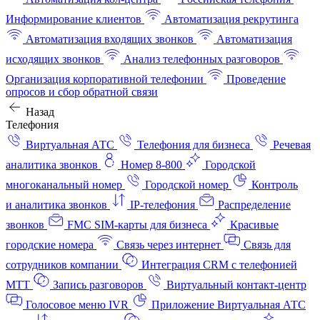
Информирование клиентов
Автоматизация рекрутинга
Автоматизация входящих звонков
Автоматизация
исходящих звонков
Анализ телефонных разговоров
Организация корпоративной телефонии
Проведение
опросов и сбор обратной связи
Назад
Телефония
Виртуальная АТС
Телефония для бизнеса
Речевая
аналитика звонков
Номер 8-800
Городской
многоканальный номер
Городской номер
Контроль
и аналитика звонков
IP-телефония
Распределение
звонков
FMC SIM-карты для бизнеса
Красивые
городские номера
Связь через интернет
Связь для
сотрудников компании
Интеграция CRM с телефонией
МТТ
Запись разговоров
Виртуальный контакт‑центр
Голосовое меню IVR
Приложение Виртуальная АТС