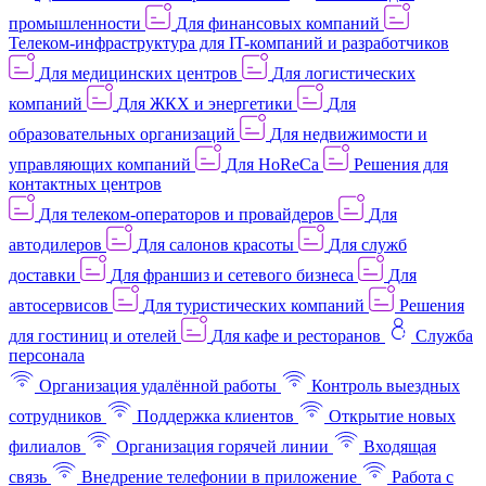
промышленности
Для финансовых компаний
Телеком-инфраструктура для IT-компаний и разработчиков
Для медицинских центров
Для логистических
компаний
Для ЖКХ и энергетики
Для
образовательных организаций
Для недвижимости и
управляющих компаний
Для HoReCa
Решения для
контактных центров
Для телеком-операторов и провайдеров
Для
автодилеров
Для салонов красоты
Для служб
доставки
Для франшиз и сетевого бизнеса
Для
автосервисов
Для туристических компаний
Решения
для гостиниц и отелей
Для кафе и ресторанов
Служба
персонала
Организация удалённой работы
Контроль выездных
сотрудников
Поддержка клиентов
Открытие новых
филиалов
Организация горячей линии
Входящая
связь
Внедрение телефонии в приложение
Работа с