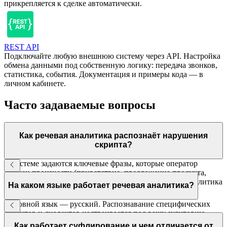
прикрепляется к сделке автоматически.
REST API
Подключайте любую внешнюю систему через API. Настройка
обмена данными под собственную логику: передача звонков,
статистика, события. Документация и примеры кода — в
личном кабинете.
Часто задаваемые вопросы
Как речевая аналитика распознаёт нарушения
скрипта?
В системе задаются ключевые фразы, которые оператор
должен произнести (приветствие, предложение продукта,
прощание), и стоп-слова, которые нельзя говорить. Аналитика
На каком языке работает речевая аналитика?
проверяет каждый разговор и отмечает отклонения.
Основной язык — русский. Распознавание специфических
акцентов и диалектов настраивается под вашу аудиторию.
Поддержка других языков — по запросу.
Как работает суфлирование и чем отличается от