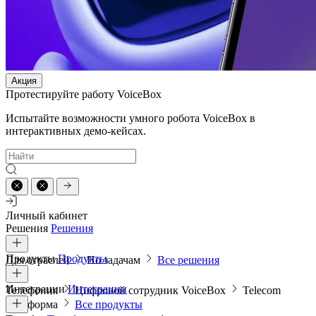
Акция
Протестируйте работу VoiceBox
Испытайте возможности умного робота VoiceBox в
интерактивных демо-кейсах.
Личный кабинет
Решения
Решения
Продукты
Продукты
Для отраслей
По задачам
Все решения
Интеграции
Интеграции
Телефония
Цифровой сотрудник VoiceBox
Telecom
платформа
Все продукты