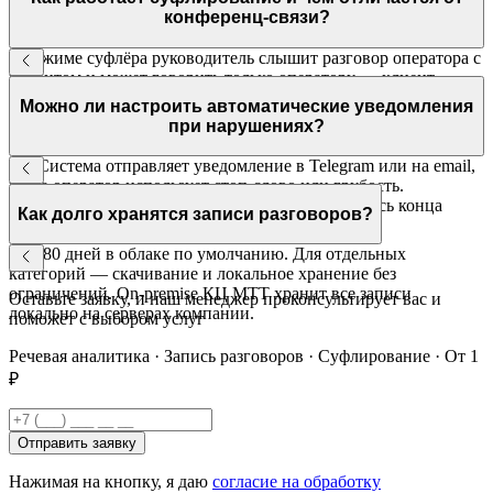
конференц-связи?
В режиме суфлёра руководитель слышит разговор оператора с
клиентом и может говорить только оператору — клиент
третьего участника не слышит. В конференц-связи слышат
Можно ли настроить автоматические уведомления
все. Суфлирование — инструмент обучения, не конференция.
при нарушениях?
Да. Система отправляет уведомление в Telegram или на email,
когда оператор использует стоп-слово или грубость.
Руководитель реагирует оперативно, не дожидаясь конца
Как долго хранятся записи разговоров?
смены.
До 180 дней в облаке по умолчанию. Для отдельных
категорий — скачивание и локальное хранение без
ограничений. On-premise КЦ МТТ хранит все записи
Оставьте заявку, и наш менеджер проконсультирует вас и
локально на серверах компании.
поможет с выбором услуг
Речевая аналитика · Запись разговоров · Суфлирование · От 1
₽
Отправить заявку
Нажимая на кнопку, я даю
согласие на обработку