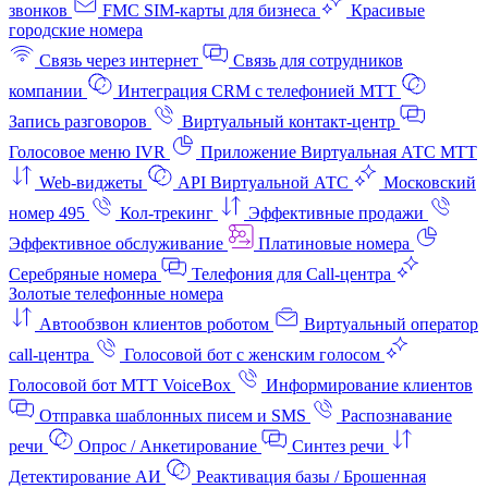
звонков
FMC SIM-карты для бизнеса
Красивые
городские номера
Связь через интернет
Связь для сотрудников
компании
Интеграция CRM с телефонией МТТ
Запись разговоров
Виртуальный контакт‑центр
Голосовое меню IVR
Приложение Виртуальная АТС МТТ
Web-виджеты
API Виртуальной АТС
Московский
номер 495
Кол-трекинг
Эффективные продажи
Эффективное обслуживание
Платиновые номера
Серебряные номера
Телефония для Call-центра
Золотые телефонные номера
Автообзвон клиентов роботом
Виртуальный оператор
call-центра
Голосовой бот с женским голосом
Голосовой бот МТТ VoiceBox
Информирование клиентов
Отправка шаблонных писем и SMS
Распознавание
речи
Опрос / Анкетирование
Синтез речи
Детектирование АИ
Реактивация базы / Брошенная