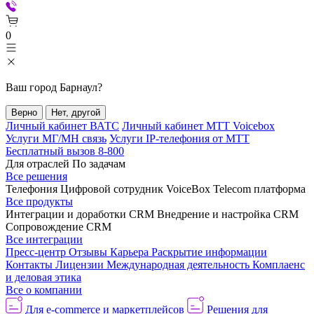
0
Ваш город
Барнаул
?
Верно
Нет, другой
Личный кабинет ВАТС
Личный кабинет МТТ Voicebox
Услуги МГ/МН связь
Услуги IP-телефония от МТТ
Бесплатный вызов 8-800
Для отраслей
По задачам
Все решения
Телефония
Цифровой сотрудник VoiceBox
Telecom платформа
Все продукты
Интеграции и доработки CRM
Внедрение и настройка CRM
Сопровождение CRM
Все интеграции
Пресс-центр
Отзывы
Карьера
Раскрытие информации
Контакты
Лицензии
Международная деятельность
Комплаенс
и деловая этика
Все о компании
Для e-commerce и маркетплейсов
Решения для