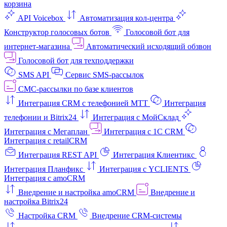
корзина
API Voicebox
Автоматизация кол‑центра
Конструктор голосовых ботов
Голосовой бот для
интернет‑магазина
Автоматический исходящий обзвон
Голосовой бот для техподдержки
SMS API
Сервис SMS-рассылок
СМС-рассылки по базе клиентов
Интеграция CRM с телефонией МТТ
Интеграция
телефонии и Bitrix24
Интеграция с МойСклад
Интеграция с Мегаплан
Интеграция с 1C CRM
Интеграция с retailCRM
Интеграция REST API
Интеграция Клиентикс
Интеграция Планфикс
Интеграция с YCLIENTS
Интеграция с amoCRM
Внедрение и настройка amoCRM
Внедрение и
настройка Bitrix24
Настройка CRM
Внедрение CRM-системы