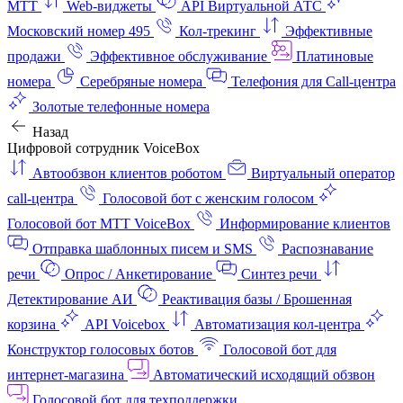
МТТ
Web-виджеты
API Виртуальной АТС
Московский номер 495
Кол-трекинг
Эффективные
продажи
Эффективное обслуживание
Платиновые
номера
Серебряные номера
Телефония для Call-центра
Золотые телефонные номера
Назад
Цифровой сотрудник VoiceBox
Автообзвон клиентов роботом
Виртуальный оператор
call-центра
Голосовой бот с женским голосом
Голосовой бот МТТ VoiceBox
Информирование клиентов
Отправка шаблонных писем и SMS
Распознавание
речи
Опрос / Анкетирование
Синтез речи
Детектирование АИ
Реактивация базы / Брошенная
корзина
API Voicebox
Автоматизация кол‑центра
Конструктор голосовых ботов
Голосовой бот для
интернет‑магазина
Автоматический исходящий обзвон
Голосовой бот для техподдержки