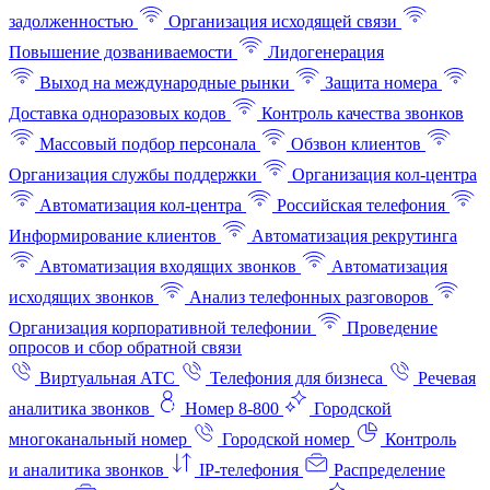
задолженностью
Организация исходящей связи
Повышение дозваниваемости
Лидогенерация
Выход на международные рынки
Защита номера
Доставка одноразовых кодов
Контроль качества звонков
Массовый подбор персонала
Обзвон клиентов
Организация службы поддержки
Организация кол-центра
Автоматизация кол-центра
Российская телефония
Информирование клиентов
Автоматизация рекрутинга
Автоматизация входящих звонков
Автоматизация
исходящих звонков
Анализ телефонных разговоров
Организация корпоративной телефонии
Проведение
опросов и сбор обратной связи
Виртуальная АТС
Телефония для бизнеса
Речевая
аналитика звонков
Номер 8-800
Городской
многоканальный номер
Городской номер
Контроль
и аналитика звонков
IP-телефония
Распределение