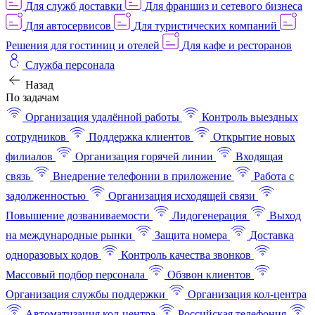
Для служб доставки
Для франшиз и сетевого бизнеса
Для автосервисов
Для туристических компаний
Решения для гостиниц и отелей
Для кафе и ресторанов
Служба персонала
Назад
По задачам
Организация удалённой работы
Контроль выездных
сотрудников
Поддержка клиентов
Открытие новых
филиалов
Организация горячей линии
Входящая
связь
Внедрение телефонии в приложение
Работа с
задолженностью
Организация исходящей связи
Повышение дозваниваемости
Лидогенерация
Выход
на международные рынки
Защита номера
Доставка
одноразовых кодов
Контроль качества звонков
Массовый подбор персонала
Обзвон клиентов
Организация службы поддержки
Организация кол-центра
Автоматизация кол-центра
Российская телефония