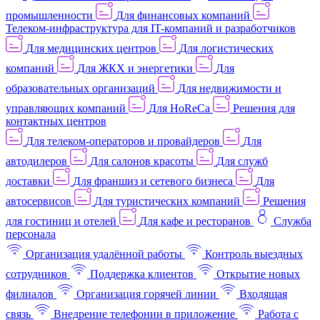
промышленности
Для финансовых компаний
Телеком-инфраструктура для IT-компаний и разработчиков
Для медицинских центров
Для логистических
компаний
Для ЖКХ и энергетики
Для
образовательных организаций
Для недвижимости и
управляющих компаний
Для HoReCa
Решения для
контактных центров
Для телеком-операторов и провайдеров
Для
автодилеров
Для салонов красоты
Для служб
доставки
Для франшиз и сетевого бизнеса
Для
автосервисов
Для туристических компаний
Решения
для гостиниц и отелей
Для кафе и ресторанов
Служба
персонала
Организация удалённой работы
Контроль выездных
сотрудников
Поддержка клиентов
Открытие новых
филиалов
Организация горячей линии
Входящая
связь
Внедрение телефонии в приложение
Работа с