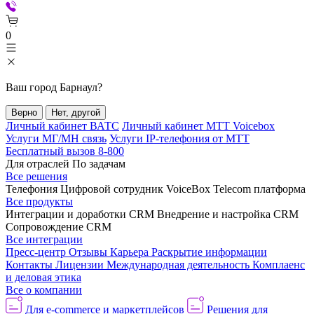
0
Ваш город
Барнаул
?
Верно
Нет, другой
Личный кабинет ВАТС
Личный кабинет МТТ Voicebox
Услуги МГ/МН связь
Услуги IP-телефония от МТТ
Бесплатный вызов 8-800
Для отраслей
По задачам
Все решения
Телефония
Цифровой сотрудник VoiceBox
Telecom платформа
Все продукты
Интеграции и доработки CRM
Внедрение и настройка CRM
Сопровождение CRM
Все интеграции
Пресс-центр
Отзывы
Карьера
Раскрытие информации
Контакты
Лицензии
Международная деятельность
Комплаенс
и деловая этика
Все о компании
Для e-commerce и маркетплейсов
Решения для