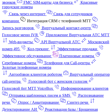
звонков
FMC SIM-карты для бизнеса
Красивые
городские номера
Связь через интернет
Связь для сотрудников
компании
Интеграция CRM с телефонией МТТ
Запись разговоров
Виртуальный контакт‑центр
Голосовое меню IVR
Приложение Виртуальная АТС МТТ
Web-виджеты
API Виртуальной АТС
Московский
номер 495
Кол-трекинг
Эффективные продажи
Эффективное обслуживание
Платиновые номера
Серебряные номера
Телефония для Call-центра
Золотые телефонные номера
Автообзвон клиентов роботом
Виртуальный оператор
call-центра
Голосовой бот с женским голосом
Голосовой бот МТТ VoiceBox
Информирование клиентов
Отправка шаблонных писем и SMS
Распознавание
речи
Опрос / Анкетирование
Синтез речи
Детектирование АИ
Реактивация базы / Брошенная