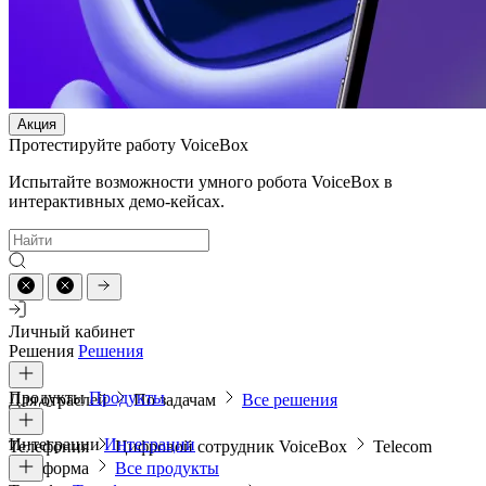
Акция
Протестируйте работу VoiceBox
Испытайте возможности умного робота VoiceBox в
интерактивных демо-кейсах.
Личный кабинет
Решения
Решения
Продукты
Продукты
Для отраслей
По задачам
Все решения
Интеграции
Интеграции
Телефония
Цифровой сотрудник VoiceBox
Telecom
платформа
Все продукты