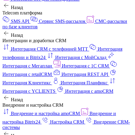
Назад
Telecom платформа
SMS API
Сервис SMS-рассылок
СМС-рассылки
по базе клиентов
Назад
Интеграции и доработки CRM
Интеграция CRM с телефонией МТТ
Интеграция
телефонии и Bitrix24
Интеграция с МойСклад
Интеграция с Мегаплан
Интеграция с 1C CRM
Интеграция с retailCRM
Интеграция REST API
Интеграция Клиентикс
Интеграция Планфикс
Интеграция с YCLIENTS
Интеграция с amoCRM
Назад
Внедрение и настройка CRM
Внедрение и настройка amoCRM
Внедрение и
настройка Bitrix24
Настройка CRM
Внедрение CRM-
системы