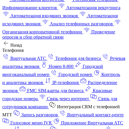
Информирование клиентов
Автоматизация рекрутинга
Автоматизация входящих звонков
Автоматизация
исходящих звонков
Анализ телефонных разговоров
Организация корпоративной телефонии
Проведение
опросов и сбор обратной связи
Назад
Телефония
Виртуальная АТС
Телефония для бизнеса
Речевая
аналитика звонков
Номер 8-800
Городской
многоканальный номер
Городской номер
Контроль
и аналитика звонков
IP-телефония
Распределение
звонков
FMC SIM-карты для бизнеса
Красивые
городские номера
Связь через интернет
Связь для
сотрудников компании
Интеграция CRM с телефонией
МТТ
Запись разговоров
Виртуальный контакт‑центр
Голосовое меню IVR
Приложение Виртуальная АТС