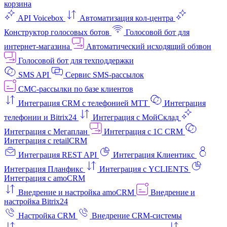
корзина
API Voicebox
Автоматизация кол‑центра
Конструктор голосовых ботов
Голосовой бот для
интернет‑магазина
Автоматический исходящий обзвон
Голосовой бот для техподдержки
SMS API
Сервис SMS-рассылок
СМС-рассылки по базе клиентов
Интеграция CRM с телефонией МТТ
Интеграция
телефонии и Bitrix24
Интеграция с МойСклад
Интеграция с Мегаплан
Интеграция с 1C CRM
Интеграция с retailCRM
Интеграция REST API
Интеграция Клиентикс
Интеграция Планфикс
Интеграция с YCLIENTS
Интеграция с amoCRM
Внедрение и настройка amoCRM
Внедрение и
настройка Bitrix24
Настройка CRM
Внедрение CRM-системы