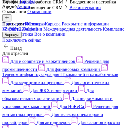
Тарифы
Тарифы
Интеграции и доработки CRM
Внедрение и настройка
Акции
Акции
CRM
Сопровождение CRM
Все интеграции
О компании
О компании
Пресс-центр
Партнерам
Партнерам
Отзывы
Карьера
Раскрытие информации
Контакты
+7 (385) 229-94-40
Лицензии
Международная деятельность
Комплаенс
и деловая этика
Все о компании
Барнаул
Подключить сейчас
Назад
Для отраслей
Для e-commerce и маркетплейсов
Решения для
промышленности
Для финансовых компаний
Телеком-инфраструктура для IT-компаний и разработчиков
Для медицинских центров
Для логистических
компаний
Для ЖКХ и энергетики
Для
образовательных организаций
Для недвижимости и
управляющих компаний
Для HoReCa
Решения для
контактных центров
Для телеком-операторов и
провайдеров
Для автодилеров
Для салонов красоты