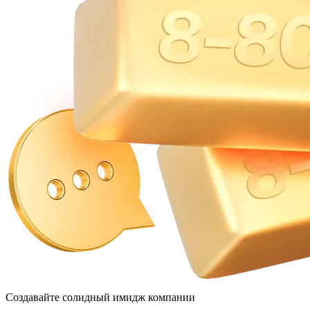
Cоздавайте солидный
имидж
компании