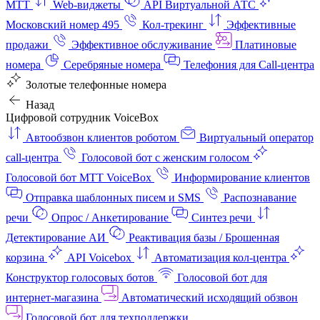
МТТ
Web-виджеты
API Виртуальной АТС
Московский номер 495
Кол-трекинг
Эффективные
продажи
Эффективное обслуживание
Платиновые
номера
Серебряные номера
Телефония для Call-центра
Золотые телефонные номера
Назад
Цифровой сотрудник VoiceBox
Автообзвон клиентов роботом
Виртуальный оператор
call-центра
Голосовой бот с женским голосом
Голосовой бот МТТ VoiceBox
Информирование клиентов
Отправка шаблонных писем и SMS
Распознавание
речи
Опрос / Анкетирование
Синтез речи
Детектирование АИ
Реактивация базы / Брошенная
корзина
API Voicebox
Автоматизация кол‑центра
Конструктор голосовых ботов
Голосовой бот для
интернет‑магазина
Автоматический исходящий обзвон
Голосовой бот для техподдержки