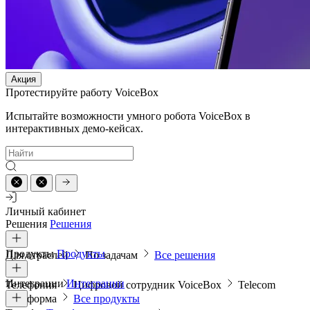
Акция
Протестируйте работу VoiceBox
Испытайте возможности умного робота VoiceBox в
интерактивных демо-кейсах.
Личный кабинет
Решения
Решения
Продукты
Продукты
Для отраслей
По задачам
Все решения
Интеграции
Интеграции
Телефония
Цифровой сотрудник VoiceBox
Telecom
платформа
Все продукты