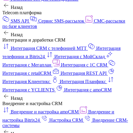
Назад
Telecom платформа
SMS API
Сервис SMS-рассылок
СМС-рассылки
по базе клиентов
Назад
Интеграции и доработки CRM
Интеграция CRM с телефонией МТТ
Интеграция
телефонии и Bitrix24
Интеграция с МойСклад
Интеграция с Мегаплан
Интеграция с 1C CRM
Интеграция с retailCRM
Интеграция REST API
Интеграция Клиентикс
Интеграция Планфикс
Интеграция с YCLIENTS
Интеграция с amoCRM
Назад
Внедрение и настройка CRM
Внедрение и настройка amoCRM
Внедрение и
настройка Bitrix24
Настройка CRM
Внедрение CRM-
системы