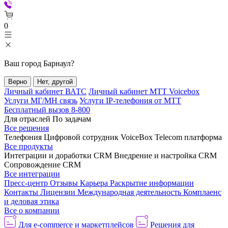
0
Ваш город
Барнаул
?
Верно
Нет, другой
Личный кабинет ВАТС
Личный кабинет МТТ Voicebox
Услуги МГ/МН связь
Услуги IP-телефония от МТТ
Бесплатный вызов 8-800
Для отраслей
По задачам
Все решения
Телефония
Цифровой сотрудник VoiceBox
Telecom платформа
Все продукты
Интеграции и доработки CRM
Внедрение и настройка CRM
Сопровождение CRM
Все интеграции
Пресс-центр
Отзывы
Карьера
Раскрытие информации
Контакты
Лицензии
Международная деятельность
Комплаенс
и деловая этика
Все о компании
Для e-commerce и маркетплейсов
Решения для