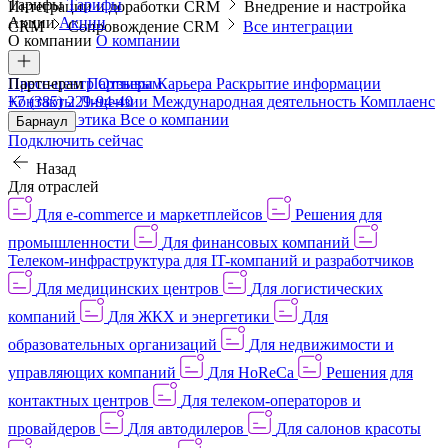
Тарифы
Тарифы
Интеграции и доработки CRM
Внедрение и настройка
Акции
Акции
CRM
Сопровождение CRM
Все интеграции
О компании
О компании
Пресс-центр
Партнерам
Партнерам
Отзывы
Карьера
Раскрытие информации
Контакты
+7 (385) 229-94-40
Лицензии
Международная деятельность
Комплаенс
и деловая этика
Все о компании
Барнаул
Подключить сейчас
Назад
Для отраслей
Для e-commerce и маркетплейсов
Решения для
промышленности
Для финансовых компаний
Телеком-инфраструктура для IT-компаний и разработчиков
Для медицинских центров
Для логистических
компаний
Для ЖКХ и энергетики
Для
образовательных организаций
Для недвижимости и
управляющих компаний
Для HoReCa
Решения для
контактных центров
Для телеком-операторов и
провайдеров
Для автодилеров
Для салонов красоты