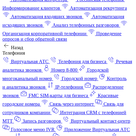
Информирование клиентов
Автоматизация рекрутинга
Автоматизация входящих звонков
Автоматизация
исходящих звонков
Анализ телефонных разговоров
Организация корпоративной телефонии
Проведение
опросов и сбор обратной связи
Назад
Телефония
Виртуальная АТС
Телефония для бизнеса
Речевая
аналитика звонков
Номер 8-800
Городской
многоканальный номер
Городской номер
Контроль
и аналитика звонков
IP-телефония
Распределение
звонков
FMC SIM-карты для бизнеса
Красивые
городские номера
Связь через интернет
Связь для
сотрудников компании
Интеграция CRM с телефонией
МТТ
Запись разговоров
Виртуальный контакт‑центр
Голосовое меню IVR
Приложение Виртуальная АТС