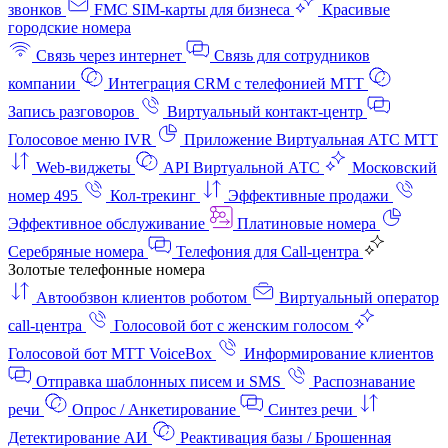
звонков
FMC SIM-карты для бизнеса
Красивые
городские номера
Связь через интернет
Связь для сотрудников
компании
Интеграция CRM с телефонией МТТ
Запись разговоров
Виртуальный контакт‑центр
Голосовое меню IVR
Приложение Виртуальная АТС МТТ
Web-виджеты
API Виртуальной АТС
Московский
номер 495
Кол-трекинг
Эффективные продажи
Эффективное обслуживание
Платиновые номера
Серебряные номера
Телефония для Call-центра
Золотые телефонные номера
Автообзвон клиентов роботом
Виртуальный оператор
call-центра
Голосовой бот с женским голосом
Голосовой бот МТТ VoiceBox
Информирование клиентов
Отправка шаблонных писем и SMS
Распознавание
речи
Опрос / Анкетирование
Синтез речи
Детектирование АИ
Реактивация базы / Брошенная