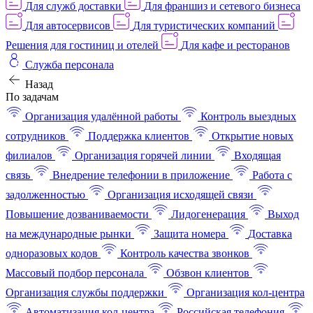
Для служб доставки
Для франшиз и сетевого бизнеса
Для автосервисов
Для туристических компаний
Решения для гостиниц и отелей
Для кафе и ресторанов
Служба персонала
Назад
По задачам
Организация удалённой работы
Контроль выездных
сотрудников
Поддержка клиентов
Открытие новых
филиалов
Организация горячей линии
Входящая
связь
Внедрение телефонии в приложение
Работа с
задолженностью
Организация исходящей связи
Повышение дозваниваемости
Лидогенерация
Выход
на международные рынки
Защита номера
Доставка
одноразовых кодов
Контроль качества звонков
Массовый подбор персонала
Обзвон клиентов
Организация службы поддержки
Организация кол-центра
Автоматизация кол-центра
Российская телефония