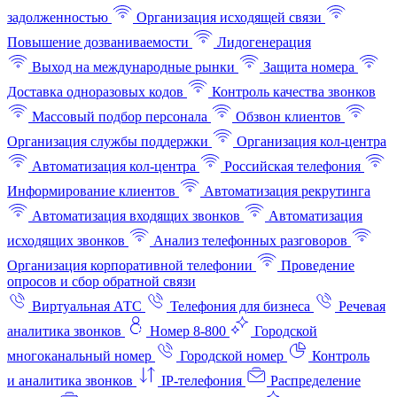
задолженностью
Организация исходящей связи
Повышение дозваниваемости
Лидогенерация
Выход на международные рынки
Защита номера
Доставка одноразовых кодов
Контроль качества звонков
Массовый подбор персонала
Обзвон клиентов
Организация службы поддержки
Организация кол-центра
Автоматизация кол-центра
Российская телефония
Информирование клиентов
Автоматизация рекрутинга
Автоматизация входящих звонков
Автоматизация
исходящих звонков
Анализ телефонных разговоров
Организация корпоративной телефонии
Проведение
опросов и сбор обратной связи
Виртуальная АТС
Телефония для бизнеса
Речевая
аналитика звонков
Номер 8-800
Городской
многоканальный номер
Городской номер
Контроль
и аналитика звонков
IP-телефония
Распределение