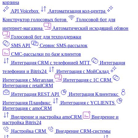
корзина
API Voicebox
Автоматизация кол‑центра
Конструктор голосовых ботов
Голосовой бот для
интернет‑магазина
Автоматический исходящий обзвон
Голосовой бот для техподдержки
SMS API
Сервис SMS-рассылок
СМС-рассылки по базе клиентов
Интеграция CRM с телефонией МТТ
Интеграция
телефонии и Bitrix24
Интеграция с МойСклад
Интеграция с Мегаплан
Интеграция с 1C CRM
Интеграция с retailCRM
Интеграция REST API
Интеграция Клиентикс
Интеграция Планфикс
Интеграция с YCLIENTS
Интеграция с amoCRM
Внедрение и настройка amoCRM
Внедрение и
настройка Bitrix24
Настройка CRM
Внедрение CRM-системы