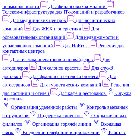
промышленности
Для финансовых компаний
Телеком-инфраструктура для IT-компаний и разработчиков
Для медицинских центров
Для логистических
компаний
Для ЖКХ и энергетики
Для
образовательных организаций
Для недвижимости и
управляющих компаний
Для HoReCa
Решения для
контактных центров
Для телеком-операторов и провайдеров
Для
автодилеров
Для салонов красоты
Для служб
доставки
Для франшиз и сетевого бизнеса
Для
автосервисов
Для туристических компаний
Решения
для гостиниц и отелей
Для кафе и ресторанов
Служба
персонала
Организация удалённой работы
Контроль выездных
сотрудников
Поддержка клиентов
Открытие новых
филиалов
Организация горячей линии
Входящая
связь
Внедрение телефонии в приложение
Работа с