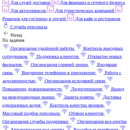
Для служб доставки
Для франшиз и сетевого бизнеса
Для автосервисов
Для туристических компаний
Решения для гостиниц и отелей
Для кафе и ресторанов
Служба персонала
Назад
По задачам
Организация удалённой работы
Контроль выездных
сотрудников
Поддержка клиентов
Открытие новых
филиалов
Организация горячей линии
Входящая
связь
Внедрение телефонии в приложение
Работа с
задолженностью
Организация исходящей связи
Повышение дозваниваемости
Лидогенерация
Выход
на международные рынки
Защита номера
Доставка
одноразовых кодов
Контроль качества звонков
Массовый подбор персонала
Обзвон клиентов
Организация службы поддержки
Организация кол-центра
Автоматизация кол-центра
Российская телефония