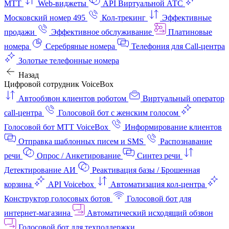
МТТ
Web-виджеты
API Виртуальной АТС
Московский номер 495
Кол-трекинг
Эффективные
продажи
Эффективное обслуживание
Платиновые
номера
Серебряные номера
Телефония для Call-центра
Золотые телефонные номера
Назад
Цифровой сотрудник VoiceBox
Автообзвон клиентов роботом
Виртуальный оператор
call-центра
Голосовой бот с женским голосом
Голосовой бот МТТ VoiceBox
Информирование клиентов
Отправка шаблонных писем и SMS
Распознавание
речи
Опрос / Анкетирование
Синтез речи
Детектирование АИ
Реактивация базы / Брошенная
корзина
API Voicebox
Автоматизация кол‑центра
Конструктор голосовых ботов
Голосовой бот для
интернет‑магазина
Автоматический исходящий обзвон
Голосовой бот для техподдержки