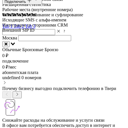
Подключить
Расширенная статистика
Рабочие места (внутренние номера)
wwwwwww
Онлайн-прослушивание и суфлирование
Исходящие SMS с альфа-именем
Интеграция со сторонними CRM
Tab 1
Tab 2
Tab 3
Внешний SIP ID
Москва
Обычные
Бронзовые
Бронзо
0 ₽
подключение
0 ₽/мес
абонентская плата
undefined
0 номеров
Почему бизнесу выгодно подключить телефонию в Твери
Снижайте расходы на обслуживание и услуги связи
В офисе вам потребуется обеспечить доступ в интернет и