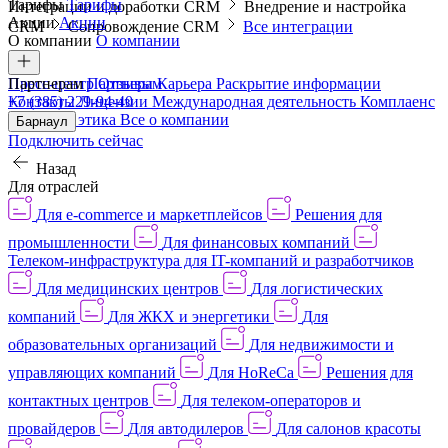
Тарифы
Тарифы
Интеграции и доработки CRM
Внедрение и настройка
Акции
Акции
CRM
Сопровождение CRM
Все интеграции
О компании
О компании
Пресс-центр
Партнерам
Партнерам
Отзывы
Карьера
Раскрытие информации
Контакты
+7 (385) 229-94-40
Лицензии
Международная деятельность
Комплаенс
и деловая этика
Все о компании
Барнаул
Подключить сейчас
Назад
Для отраслей
Для e-commerce и маркетплейсов
Решения для
промышленности
Для финансовых компаний
Телеком-инфраструктура для IT-компаний и разработчиков
Для медицинских центров
Для логистических
компаний
Для ЖКХ и энергетики
Для
образовательных организаций
Для недвижимости и
управляющих компаний
Для HoReCa
Решения для
контактных центров
Для телеком-операторов и
провайдеров
Для автодилеров
Для салонов красоты