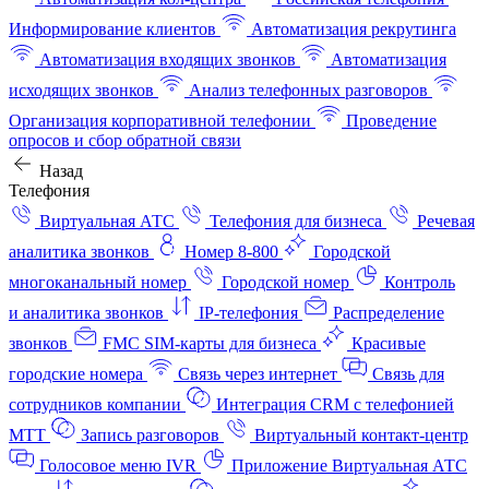
Информирование клиентов
Автоматизация рекрутинга
Автоматизация входящих звонков
Автоматизация
исходящих звонков
Анализ телефонных разговоров
Организация корпоративной телефонии
Проведение
опросов и сбор обратной связи
Назад
Телефония
Виртуальная АТС
Телефония для бизнеса
Речевая
аналитика звонков
Номер 8-800
Городской
многоканальный номер
Городской номер
Контроль
и аналитика звонков
IP-телефония
Распределение
звонков
FMC SIM-карты для бизнеса
Красивые
городские номера
Связь через интернет
Связь для
сотрудников компании
Интеграция CRM с телефонией
МТТ
Запись разговоров
Виртуальный контакт‑центр
Голосовое меню IVR
Приложение Виртуальная АТС