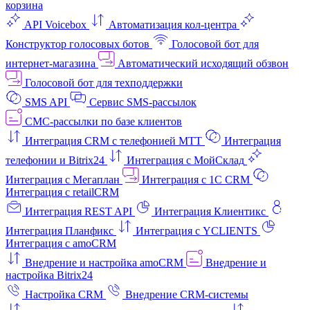
корзина
API Voicebox
Автоматизация кол‑центра
Конструктор голосовых ботов
Голосовой бот для
интернет‑магазина
Автоматический исходящий обзвон
Голосовой бот для техподдержки
SMS API
Сервис SMS-рассылок
СМС-рассылки по базе клиентов
Интеграция CRM с телефонией МТТ
Интеграция
телефонии и Bitrix24
Интеграция с МойСклад
Интеграция с Мегаплан
Интеграция с 1C CRM
Интеграция с retailCRM
Интеграция REST API
Интеграция Клиентикс
Интеграция Планфикс
Интеграция с YCLIENTS
Интеграция с amoCRM
Внедрение и настройка amoCRM
Внедрение и
настройка Bitrix24
Настройка CRM
Внедрение CRM-системы