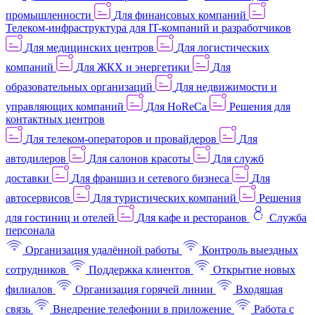
промышленности
Для финансовых компаний
Телеком-инфраструктура для IT-компаний и разработчиков
Для медицинских центров
Для логистических
компаний
Для ЖКХ и энергетики
Для
образовательных организаций
Для недвижимости и
управляющих компаний
Для HoReCa
Решения для
контактных центров
Для телеком-операторов и провайдеров
Для
автодилеров
Для салонов красоты
Для служб
доставки
Для франшиз и сетевого бизнеса
Для
автосервисов
Для туристических компаний
Решения
для гостиниц и отелей
Для кафе и ресторанов
Служба
персонала
Организация удалённой работы
Контроль выездных
сотрудников
Поддержка клиентов
Открытие новых
филиалов
Организация горячей линии
Входящая
связь
Внедрение телефонии в приложение
Работа с