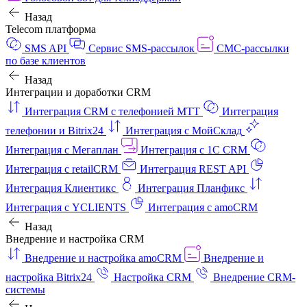
Назад
Telecom платформа
SMS API
Сервис SMS-рассылок
СМС-рассылки
по базе клиентов
Назад
Интеграции и доработки CRM
Интеграция CRM с телефонией МТТ
Интеграция
телефонии и Bitrix24
Интеграция с МойСклад
Интеграция с Мегаплан
Интеграция с 1C CRM
Интеграция с retailCRM
Интеграция REST API
Интеграция Клиентикс
Интеграция Планфикс
Интеграция с YCLIENTS
Интеграция с amoCRM
Назад
Внедрение и настройка CRM
Внедрение и настройка amoCRM
Внедрение и
настройка Bitrix24
Настройка CRM
Внедрение CRM-
системы