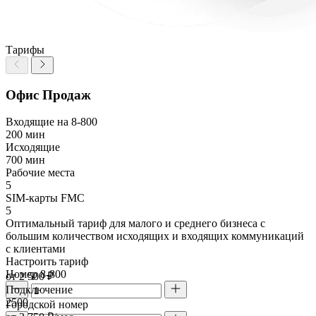
Тарифы
Офис Продаж
Входящие на 8-800
200 мин
Исходящие
700 мин
Рабочие места
5
SIM-карты FMC
5
Оптимальный тариф для малого и среднего бизнеса с
большим количеством исходящих и входящих коммуникаций
с клиентами
Настроить тариф
Номер 8-800
от 2 500 ₽
Подключение
2500
Городской номер