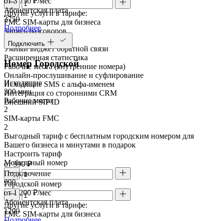
от 3 750 ₽/мес
Абонентская плата
Другие услуги в тарифе:
3750
FMC SIM-карты для бизнеса
Подробнее
Запись разговоров
Речевая аналитика
Подключить
Умный виджет обратной связи
Расширенная статистика
Номер Городской
Рабочие места (внутренние номера)
Онлайн-прослушивание и суфлирование
Исходящие
Исходящие SMS с альфа-именем
300 мин
Интеграция со сторонними CRM
Рабочие места
Внешний SIP ID
2
SIM-карты FMC
2
Выгодный тариф с бесплатным городским номером для
Вашего бизнеса и минутами в подарок
Настроить тариф
Мобильный номер
от 990 ₽
Подключение
990
Городской номер
от 1 200 ₽/мес
Абонентская плата
Другие услуги в тарифе:
1200
FMC SIM-карты для бизнеса
Подробнее