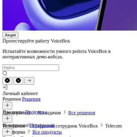
Акция
Протестируйте работу VoiceBox
Испытайте возможности умного робота VoiceBox в
интерактивных демо-кейсах.
Личный кабинет
Решения
Решения
Продукты
Продукты
Для отраслей
По задачам
Все решения
Интеграции
Интеграции
Телефония
Цифровой сотрудник VoiceBox
Telecom
платформа
Все продукты