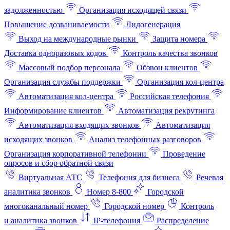
задолженностью
Организация исходящей связи
Повышение дозваниваемости
Лидогенерация
Выход на международные рынки
Защита номера
Доставка одноразовых кодов
Контроль качества звонков
Массовый подбор персонала
Обзвон клиентов
Организация службы поддержки
Организация кол-центра
Автоматизация кол-центра
Российская телефония
Информирование клиентов
Автоматизация рекрутинга
Автоматизация входящих звонков
Автоматизация
исходящих звонков
Анализ телефонных разговоров
Организация корпоративной телефонии
Проведение
опросов и сбор обратной связи
Виртуальная АТС
Телефония для бизнеса
Речевая
аналитика звонков
Номер 8-800
Городской
многоканальный номер
Городской номер
Контроль
и аналитика звонков
IP-телефония
Распределение