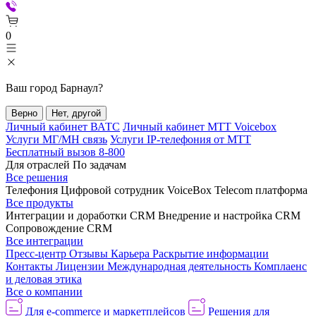
0
Ваш город
Барнаул
?
Верно
Нет, другой
Личный кабинет ВАТС
Личный кабинет МТТ Voicebox
Услуги МГ/МН связь
Услуги IP-телефония от МТТ
Бесплатный вызов 8-800
Для отраслей
По задачам
Все решения
Телефония
Цифровой сотрудник VoiceBox
Telecom платформа
Все продукты
Интеграции и доработки CRM
Внедрение и настройка CRM
Сопровождение CRM
Все интеграции
Пресс-центр
Отзывы
Карьера
Раскрытие информации
Контакты
Лицензии
Международная деятельность
Комплаенс
и деловая этика
Все о компании
Для e-commerce и маркетплейсов
Решения для