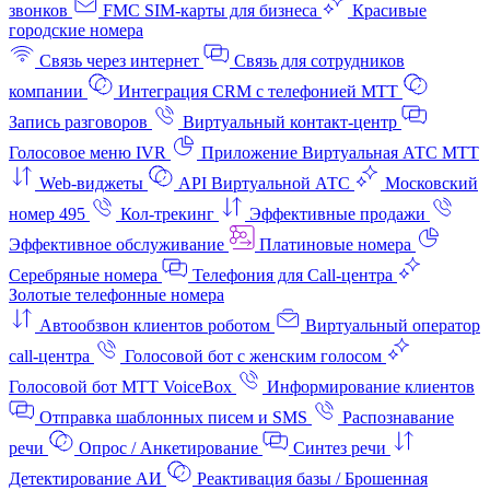
звонков
FMC SIM-карты для бизнеса
Красивые
городские номера
Связь через интернет
Связь для сотрудников
компании
Интеграция CRM с телефонией МТТ
Запись разговоров
Виртуальный контакт‑центр
Голосовое меню IVR
Приложение Виртуальная АТС МТТ
Web-виджеты
API Виртуальной АТС
Московский
номер 495
Кол-трекинг
Эффективные продажи
Эффективное обслуживание
Платиновые номера
Серебряные номера
Телефония для Call-центра
Золотые телефонные номера
Автообзвон клиентов роботом
Виртуальный оператор
call-центра
Голосовой бот с женским голосом
Голосовой бот МТТ VoiceBox
Информирование клиентов
Отправка шаблонных писем и SMS
Распознавание
речи
Опрос / Анкетирование
Синтез речи
Детектирование АИ
Реактивация базы / Брошенная