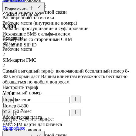
Запись разговоров
Голосовое меню IVR
Подключить
Умный виджет обратной связи
Самый выгодный
Расширенная статистика
Рабочие места (внутренние номера)
8-800
Онлайн-прослушивание и суфлирование
Исходящие SMS с альфа-именем
Входящие
Интеграция со сторонними CRM
300 мин
Внешний SIP ID
Рабочие места
2
SIM-карты FMC
2
Самый выгодный тариф, включающий бесплатный номер 8-
800, который даст Вашим клиентам возможность бесплатно
обращаться по любым вопросам
Настроить тариф
Мобильный номер
от 1 ₽
Подключение
1
Номер 8-800
от 2 150 ₽/мес
Абонентская плата
Другие услуги в тарифе:
2150
FMC SIM-карты для бизнеса
Подробнее
Запись разговоров
Умный виджет обратной связи